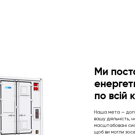
Ми пост
енергет
по всій 
Наша мета — доп
вашу діяльність, 
масштабовані сис
щоб ви могли зос