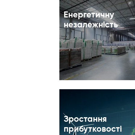
Енергетичну
незалежність
Зростання
прибутковості