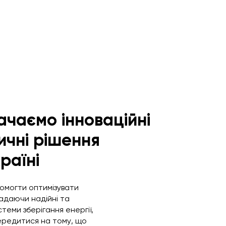
ачаємо інноваційні
ичні рішення
країні
омогти оптимізувати
надаючи надійні та
теми зберігання енергії,
ередитися на тому, що