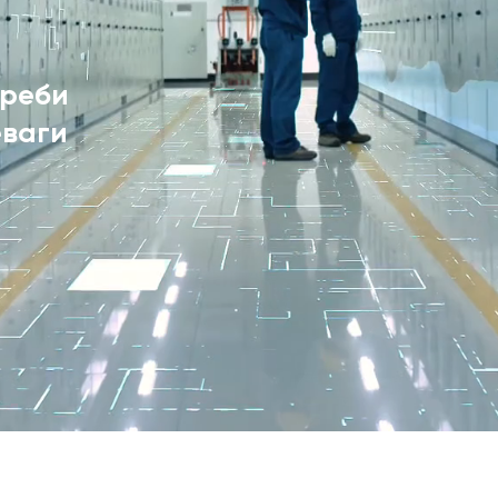
треби
еваги