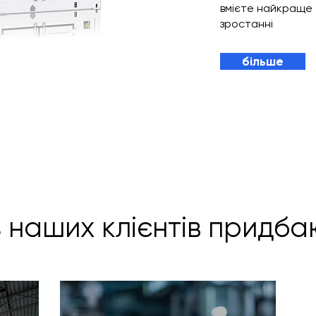
вмієте найкраще 
зростанні
більше
ь наших клієнтів придба