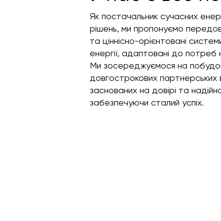
Як постачальник сучасних енер
рішень, ми пропонуємо передові
та ціннісно-орієнтовані систем
енергії, адаптовані до потреб н
Ми зосереджуємося на побудо
довгострокових партнерських в
заснованих на довірі та надійно
забезпечуючи сталий успіх.