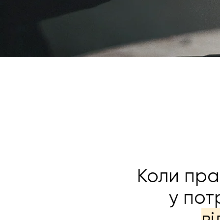
Коли пра
у пот
в