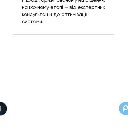
на кожному етапі — від експертних
консультацій до оптимізації
системи.
ТОВ «ІКТ ЕНЕРГІЯ»​
вул. Скнилівська, буд. 23
Львівський р-н, с. Сокільники,
Україна, 81130