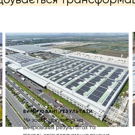
ВИМІРЮВАНІ РЕЗУЛЬТАТИ
Ми зосереджуємося на
вимірюваних результатах та
підході, орієнтованому на рішення,