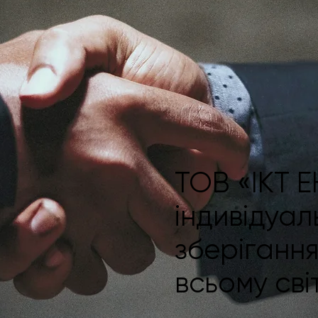
ТОВ «ІКТ 
індивідуал
зберігання
всьому сві