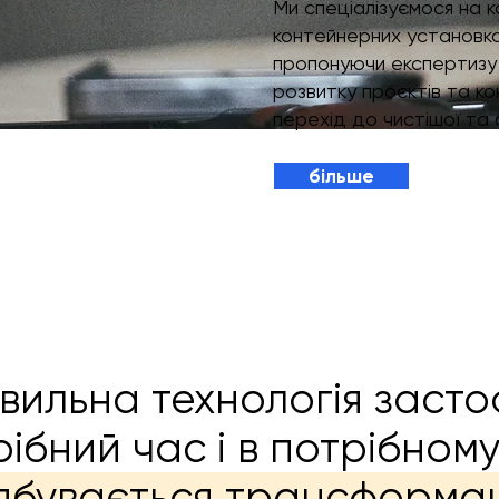
Ми спеціалізуємося на 
контейнерних установках
пропонуючи експертизу у
розвитку проєктів та к
перехід до чистішої та 
більше
вильна технологія засто
рібний час і в потрібному 
ідбувається трансформац