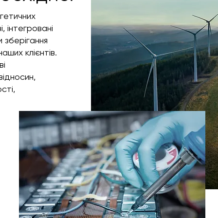
гетичних
, інтегровані
и зберігання
аших клієнтів.
ві
ідносин,
сті,