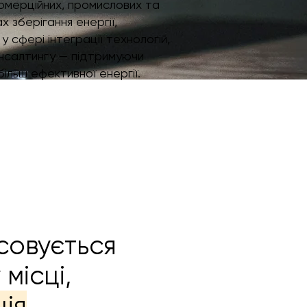
комерційних, промислових та
 зберігання енергії,
 сфері інтеграції технологій,
онсалтингу — підтримуючи
більш ефективної енергії.
совується
місці,
ія