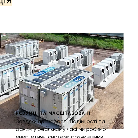
РОЗУМНІ ТА МАСШТАБОВАНІ
Завдяки прозорості, надійності та
даним у реальному часі ми робимо
енергетичні системи розумнішими,