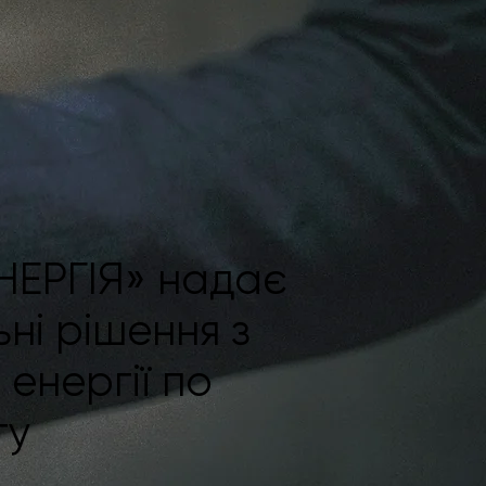
ЕНЕРГІЯ» надає
ьні рішення з
 енергії по
ту