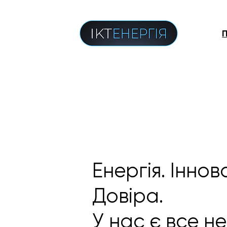
Енергія. Іннова
Довіра.
У нас є все не