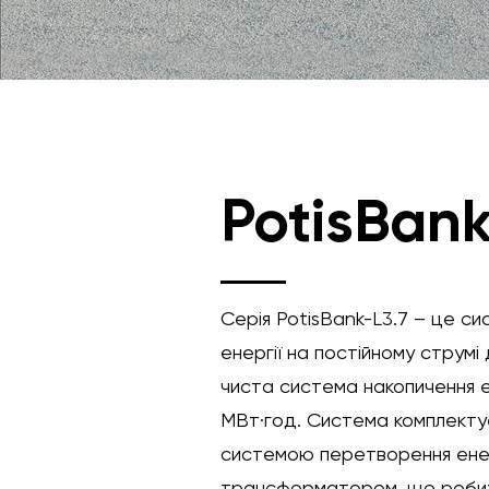
PotisBank
Серія PotisBank-L3.7 – це с
енергії на постійному струм
чиста система накопичення ен
МВт·год. Система комплекту
системою перетворення енер
трансформатором, що робить