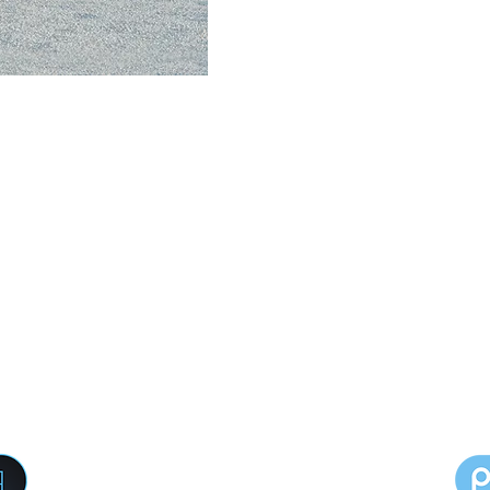
ТОВ «ІКТ ЕНЕРГІЯ»​
вул. Скнилівська, буд. 23