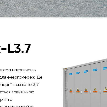
-L3.7
истема накопичення
і для енергомереж. Це
ергії з ємністю 3,7
ється зовнішньою
гії та
 її надзвичайно