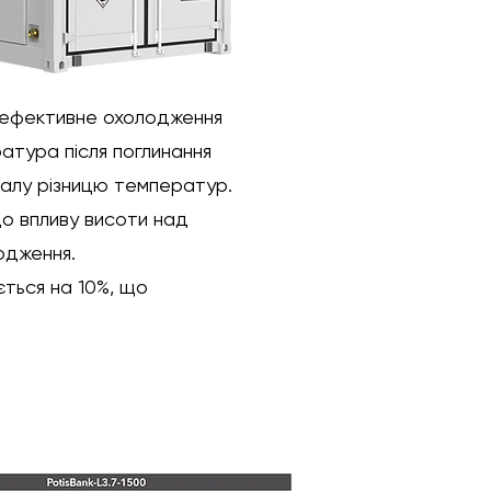
і ефективне охолодження
ратура після поглинання
 малу різницю температур.
до впливу висоти над
одження.
ться на 10%, що