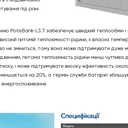
ування під різні
нню PotisBank-L3.7 забезпечує швидкий теплообмін 
високій питомій теплоємності рідини, ії власна темпе
тєво не зміниться, тому вона може підтримувати дуже
одженням, питома теплоємність рідини менш чутлива 
тиску, і може підтримувати високу ефективність охол
еншується на 20%, а термін служби батареї збільшує
т енергоспоживання.